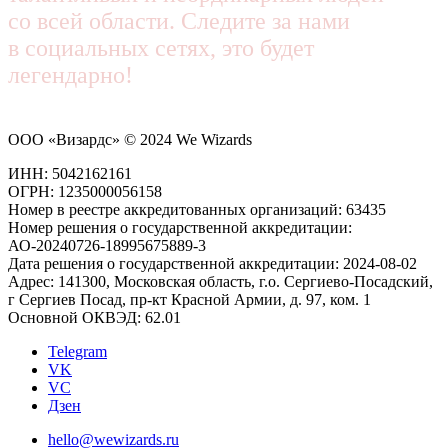
со всей области. Следите за нами
в социальных сетях, это будет
легендарно!
ООО «Визардс» © 2024 We Wizards
ИНН: 5042162161
ОГРН: 1235000056158
Номер в реестре аккредитованных организаций: 63435
Номер решения о государственной аккредитации:
АО-20240726-18995675889-3
Дата решения о государственной аккредитации: 2024-08-02
Адрес: 141300, Московская область, г.о. Сергиево-Посадский,
г Сергиев Посад, пр-кт Красной Армии, д. 97, ком. 1
Основной ОКВЭД: 62.01
Telegram
VK
VC
Дзен
hello@wewizards.ru