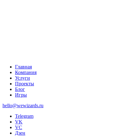
Главная
Компания
Услуги
Проекты
Блог
Игры
hello@wewizards.ru
Telegram
VK
VC
Дзен