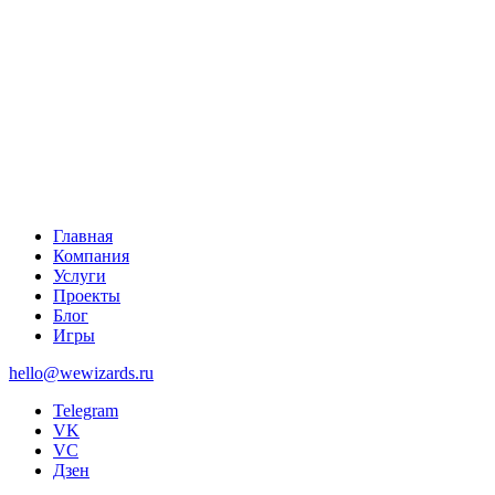
Главная
Компания
Услуги
Проекты
Блог
Игры
hello@wewizards.ru
Telegram
VK
VC
Дзен